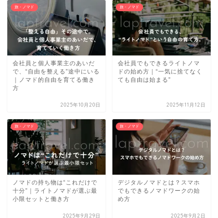
旅・ノマド
旅・ノマド
会社員と個人事業主のあいだ
会社員でもできるライトノマ
で、“自由を整える”途中にいる
ドの始め方｜“一気に捨てなく
｜ノマド的自由を育てる働き
ても自由は始まる”
方
2025年10月20日
2025年11月12日
旅・ノマド
旅・ノマド
ノマドの持ち物は“これだけで
デジタルノマドとは？スマホ
十分”｜ライトノマドが選ぶ最
でもできるノマドワークの始
小限セットと働き方
め方
2025年9月29日
2025年9月2日